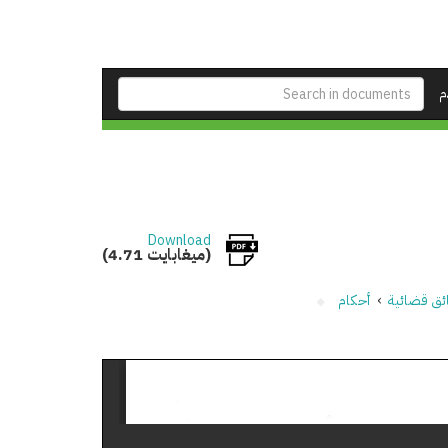
م
Download
(4.71 ميغابايت)
ئق قضائية
›
أحكام